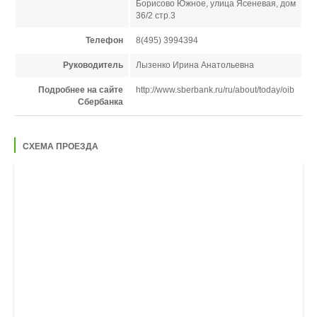
Борисово Южное, улица Ясеневая, дом
36/2 стр.3
Телефон
8(495) 3994394
Руководитель
Лызенко Ирина Анатольевна
Подробнее на сайте
http://www.sberbank.ru/ru/about/today/oib
Сбербанка
СХЕМА ПРОЕЗДА